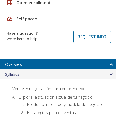
grid_on
Open enrollment
speed
Self paced
Have a question?
REQUEST INFO
We're here to help
Overview
Syllabus
Ventas y negociación para emprendedores
Explora la situación actual de tu negocio
Producto, mercado y modelo de negocio
Estrategia y plan de ventas