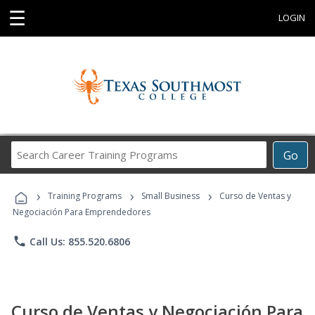
☰
LOGIN
Search
Go
Career
Training
›
›
›
Programs
Training Programs
Small Business
Curso de Ventas y
Negociación Para Emprendedores
phone
Call Us: 855.520.6806
Curso de Ventas y Negociación Para