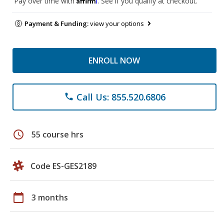
Pay over time with
. See if you qualify at checkout.
Payment & Funding:
view your options
ENROLL NOW
Call Us: 855.520.6806
phone
schedule
55 course hrs
Code ES-GES2189
calendar_today
3 months