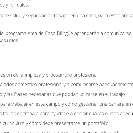
s y formales.
bre salud y seguridad al trabajar en una casa, para estar pre
del programa Ama de Casa Bilingüe aprenderán a comunicarse en 
es útiles
sión de la limpieza y el desarrollo profesional.
bajador doméstico profesional y a comunicarse adecuadament
 y las frases necesarias que podrìan utlizarse en el trabajo
para trabajar en este campo y cómo gestionar una carrera en e
 títulos de trabajo para ayudarle a decidir cuál es el más adec
 currículum y cómo debe presentarse un portafolio.
trevistas con confianza y a hacer las preguntas adecuadas.