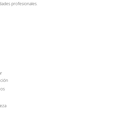
dades profesionales.
r
ación
los
ieza