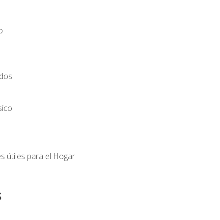
o
ados
sico
s útiles para el Hogar
s