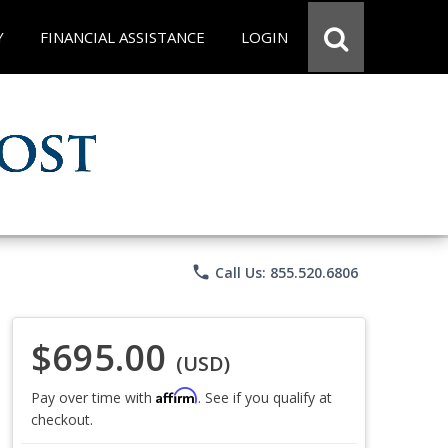
Y
FINANCIAL ASSISTANCE
LOGIN
phone
Call Us: 855.520.6806
$695.00
(USD)
Affirm
Pay over time with
. See if you qualify at
checkout.