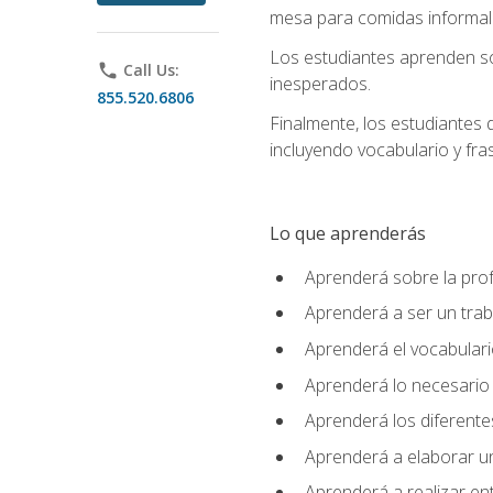
mesa para comidas informale
Los estudiantes aprenden so
phone
Call Us:
inesperados.
855.520.6806
Finalmente, los estudiantes 
incluyendo vocabulario y fras
Lo que aprenderás
Aprenderá sobre la profe
Aprenderá a ser un tra
Aprenderá el vocabulario
Aprenderá lo necesario 
Aprenderá los diferentes
Aprenderá a elaborar un
Aprenderá a realizar en