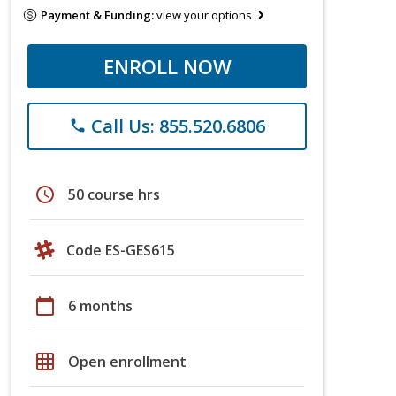
Payment & Funding:
view your options
ENROLL NOW
Call Us: 855.520.6806
phone
schedule
50 course hrs
Code ES-GES615
calendar_today
6 months
grid_on
Open enrollment