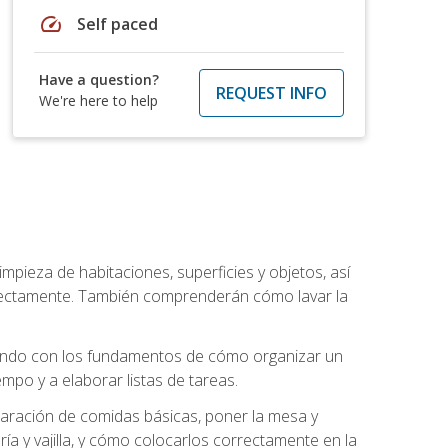
speed
Self paced
Have a question?
REQUEST INFO
We're here to help
mpieza de habitaciones, superficies y objetos, así
rrectamente. También comprenderán cómo lavar la
zando con los fundamentos de cómo organizar un
mpo y a elaborar listas de tareas.
eparación de comidas básicas, poner la mesa y
ría y vajilla, y cómo colocarlos correctamente en la