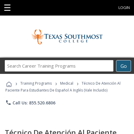
☰
LOGIN
Search
Go
Career
Training
›
›
›
Programs
Training Programs
Medical
Técnico De Atención Al
Paciente Para Estudiantes De Español A Inglés (Vale Incluido)
phone
Call Us: 855.520.6806
Técnico De Atención Al Paciente