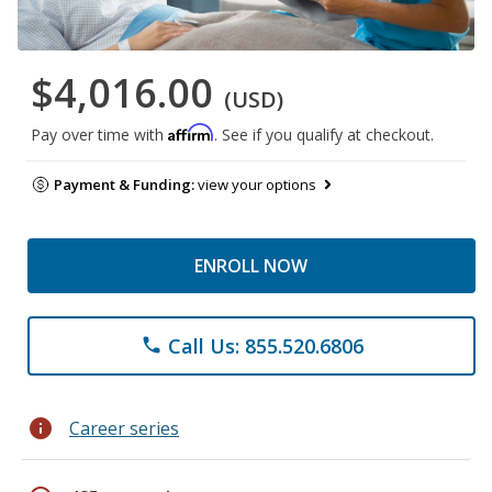
$4,016.00
(USD)
Affirm
Pay over time with
. See if you qualify at checkout.
Payment & Funding:
view your options
ENROLL NOW
Call Us: 855.520.6806
phone
info
Career series