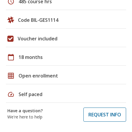
schedule
485 course hrs
Code BIL-GES1114
Voucher included
calendar_today
18 months
grid_on
Open enrollment
speed
Self paced
Have a question?
REQUEST INFO
We're here to help